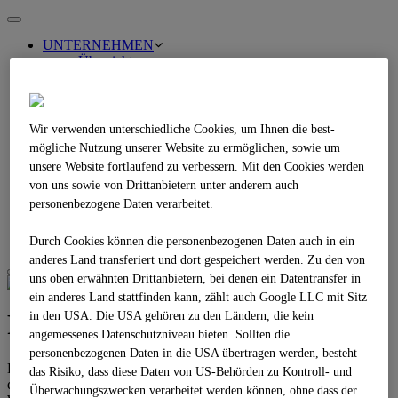
Toggle
navigation
UNTERNEHMEN
Übersicht
Kontakt
Business Compliance
DIENSTLEISTUNGEN
Übersicht
Wir verwenden unterschiedliche Cookies, um Ihnen die best­
Vorspritzen
mögliche Nutzung unserer Website zu ermöglichen, sowie um
Randversiegelung
unsere Website fortlaufend zu verbessern. Mit den Cookies werden
BITUMENEMULSION
von uns sowie von Drittanbietern unter anderem auch
PRODUKTE
personenbezogene Daten verarbeitet.
ZERTIFIZIERUNG/AGB
KARRIERE
BESTELLFORMULAR
Durch Cookies können die personenbezogenen Daten auch in ein
anderes Land transferiert und dort gespeichert werden. Zu den von
uns oben erwähnten Drittanbietern, bei denen ein Datentransfer in
ein anderes Land stattfinden kann, zählt auch Google LLC mit Sitz
Randversiegelung
in den USA. Die USA gehören zu den Ländern, die kein
angemessenes Datenschutzniveau bieten. Sollten die
personenbezogenen Daten in die USA übertragen werden, besteht
Die Versiegelung des Fahrbahnrandes gemäß ZTV Asphalt-StB
das Risiko, dass diese Daten von US-Behörden zu Kontroll- und
dient dem Schutz der Asphaltschulter vor seitlich eindringendem
Überwachungszwecken verarbeitet werden können, ohne dass der