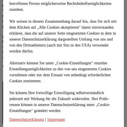
Wasser. Nach Herstellung der Asphaltschichten sind bei einseitiger
betroffenen Person möglicherweise Rechtsbehelfsmöglichkeiten
Querneigung die höher liegenden Ränder und in
zustehen.
Verwindungsbereichen beide Ränder abzudichten.
Um eine gute Flankenhaftung des Bitumens zu erreichen, ist eine sorgfältige
Wir weisen in diesem Zusammenhang darauf hin, dass Sie sich mit
Säuberung der Flankenflächen erforderlich. Die Flächen müssen trocken und
frei von losen Teilen und anhaftendem Schmutz sein.
dem Klicken auf „Alle Cookies akzeptieren“ damit ein­ver­standen
erklären, dass die auf unserer Seite eingesetzten Cookies in dem in
Durch den Einsatz moderner Heißspritzgeräte wird unter Verwendung von
unserer Datenschutzerklärung dargestellten Umfang von uns und
Heißbitumen die entsprechende Flankenfläche in zwei Lagen mit 40 g/m je cm
von den Drittanbietern (auch mit Sitz in den USA) verwendet
Schichtstärke versiegelt. Wird schichtweise abgedichtet, so ist die angrenzende
werden dürfen.
Oberfläche der jeweiligen Schicht ca. 10 cm breit mit einer Bitumenmenge von
mindestens 150 g je Meter Einbaulänge in die Abdichtung mit einzubeziehen.
Alternativ können Sie unter „Cookie-Einstellungen“ einzelne
VIDEO
Einstellungsmöglichkeiten zu den von uns eingesetzten Cookies
vornehmen oder nur dem Einsatz von unbedingt erforderlichen
Cookies zustimmen.
Sie können Ihre freiwillige Einwilligung selbstverständlich
jederzeit mit Wirkung für die Zukunft widerrufen. Ihre Prä­fe­
renzen können in unserer Datenschutzerklärung unter „Cookie-
Einstellungen“ geändert werden.
Datenschutzerklärung
|
Impressum